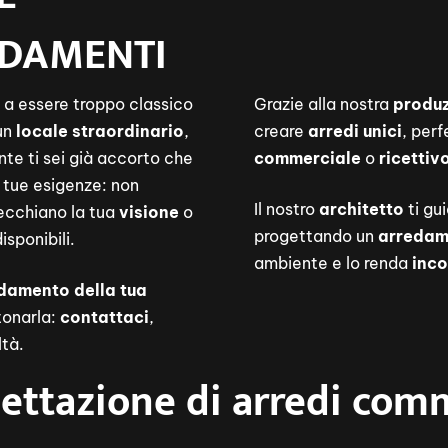
EDAMENTI
a essere troppo classico
Grazie alla nostra
produz
un
locale straordinario
,
creare
arredi unici
, perf
te ti sei già accorto che
commerciale
o
ricettiv
 tue esigenze: non
Il nostro
architetto
ti gu
pecchiano la tua
visione
o
progettando un
arredam
isponibili.
ambiente e lo renda
inco
damento della tua
tonarla:
contattaci
,
ltà.
ettazione di arredi comm