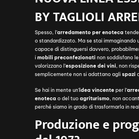
BY TAGLIOLI ARR
Spesso, l’
arredamento per enoteca
tende 
o standardizzato. Ma se stai immaginando 
capace di distinguersi davvero, probabilmen
i
mobili preconfezionati
non soddisfano le
valorizzano l’
esposizione dei vini
, non ris
semplicemente non si adattano agli
spazi
d
Se hai in mente un’
idea vincente
per l’
arre
enoteca
o del tuo
agriturismo
, non accan
perché siamo in grado di trasformarla in rea
Produzione e prog