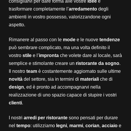
consigliarvi per dare forma alle vostre
idee
e
trasformare completamente l’
arredamento
degli
ambienti in vostro possesso, valorizzandone ogni
aspetto.
Rimanere al passo con le
mode
e le nuove
tendenze
può sembrare complicato, ma una volta definito il
vostro
stile
e l’
impronta
che volete dare al locale, sarà
semplice e stimolante creare un
ristorante da sogno
.
Il nostro
team
è costantemente aggiornato sulle ultime
novità
del settore, sia in termini di
materiali
che di
design
, ed è pronto ad accompagnarvi nella
realizzazione di uno spazio capace di stupire i vostri
clienti
.
I nostri
arredi per ristorante
sono pensati per durare
nel
tempo
: utilizziamo
legni
,
marmi
,
corian
,
acciaio
e