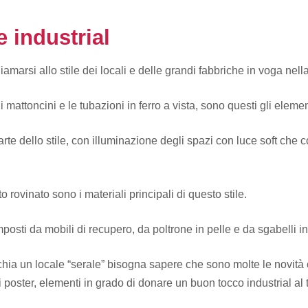
e industrial
hiamarsi allo stile dei locali e delle grandi fabbriche in voga nel
di mattoncini e le tubazioni in ferro a vista, sono questi gli elem
 dello stile, con illuminazione degli spazi con luce soft che con
to rovinato sono i materiali principali di questo stile.
posti da mobili di recupero, da poltrone in pelle e da sgabelli in 
cchia un locale “serale” bisogna sapere che sono molte le novit
ndi poster, elementi in grado di donare un buon tocco industrial a